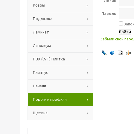
Логин:
Ковры
Пароль:
Подложка
Запом
Ламинат
Забыли свой паро
Линолеум
ПВХ (LVT) Плитка
Плинтус
Панели
Пороги и профиля
Щетина