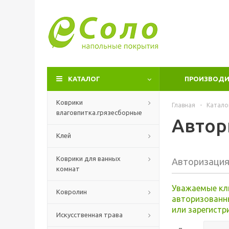
КАТАЛОГ
ПРОИЗВОДИ
Коврики
Главная
-
Катало
влаговпитка.грязесборные
Автор
Клей
Коврики для ванных
Авторизаци
комнат
Уважаемые кл
Ковролин
авторизованн
или зарегистр
Искусственная трава