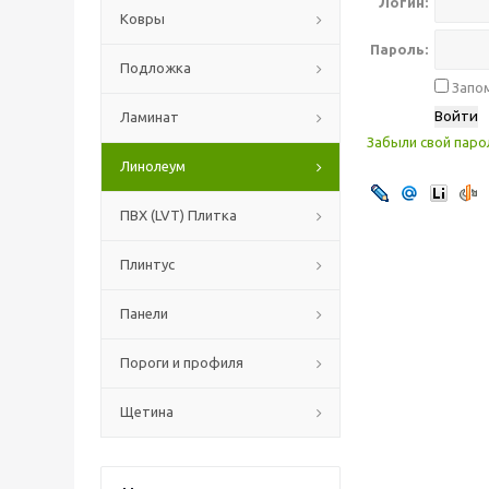
Логин:
Ковры
Пароль:
Подложка
Запом
Ламинат
Забыли свой паро
Линолеум
ПВХ (LVT) Плитка
Плинтус
Панели
Пороги и профиля
Щетина