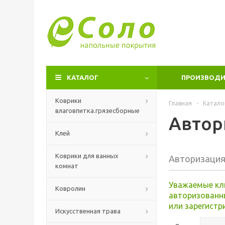
КАТАЛОГ
ПРОИЗВОДИ
Коврики
Главная
-
Катало
влаговпитка.грязесборные
Автор
Клей
Коврики для ванных
Авторизаци
комнат
Уважаемые кл
Ковролин
авторизованн
или зарегистр
Искусственная трава