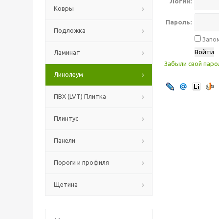
Логин:
Ковры
Пароль:
Подложка
Запом
Ламинат
Забыли свой паро
Линолеум
ПВХ (LVT) Плитка
Плинтус
Панели
Пороги и профиля
Щетина