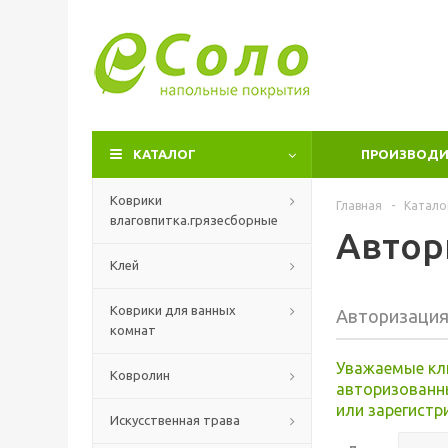
КАТАЛОГ
ПРОИЗВОДИ
Коврики
Главная
-
Катало
влаговпитка.грязесборные
Автор
Клей
Коврики для ванных
Авторизаци
комнат
Уважаемые кл
Ковролин
авторизованн
или зарегистр
Искусственная трава