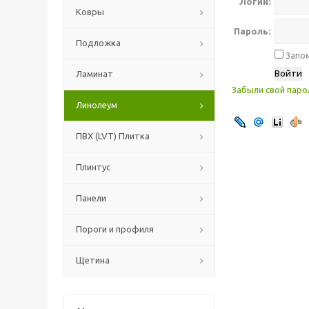
Логин:
Ковры
Пароль:
Подложка
Запом
Ламинат
Забыли свой паро
Линолеум
ПВХ (LVT) Плитка
Плинтус
Панели
Пороги и профиля
Щетина