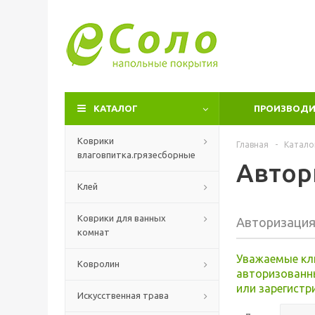
КАТАЛОГ
ПРОИЗВОДИ
Коврики
Главная
-
Катало
влаговпитка.грязесборные
Автор
Клей
Коврики для ванных
Авторизаци
комнат
Уважаемые кл
Ковролин
авторизованн
или зарегистр
Искусственная трава