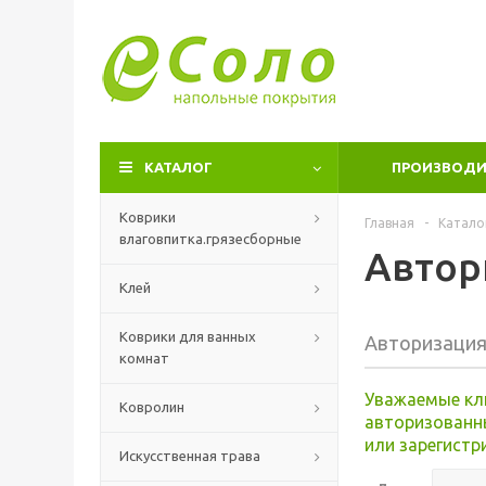
КАТАЛОГ
ПРОИЗВОДИ
Коврики
Главная
-
Катало
влаговпитка.грязесборные
Автор
Клей
Коврики для ванных
Авторизаци
комнат
Уважаемые кл
Ковролин
авторизованн
или зарегистр
Искусственная трава