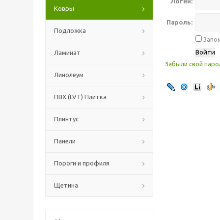
Логин:
Ковры
Пароль:
Подложка
Запом
Ламинат
Забыли свой паро
Линолеум
ПВХ (LVT) Плитка
Плинтус
Панели
Пороги и профиля
Щетина