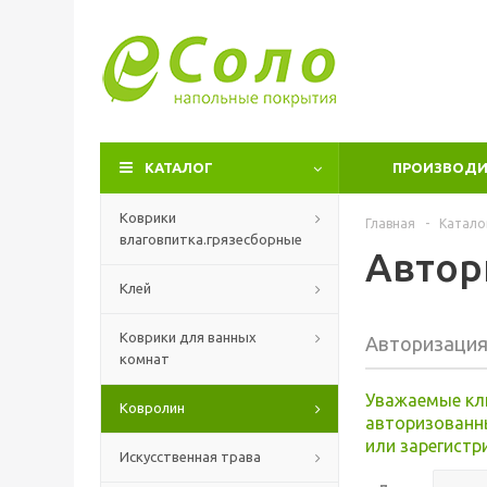
КАТАЛОГ
ПРОИЗВОДИ
Коврики
Главная
-
Катало
влаговпитка.грязесборные
Автор
Клей
Коврики для ванных
Авторизаци
комнат
Уважаемые кл
Ковролин
авторизованн
или зарегистр
Искусственная трава