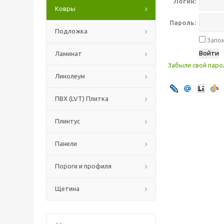
Логин:
Ковры
Пароль:
Подложка
Запом
Ламинат
Забыли свой паро
Линолеум
ПВХ (LVT) Плитка
Плинтус
Панели
Пороги и профиля
Щетина