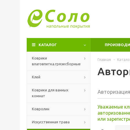
КАТАЛОГ
ПРОИЗВОДИ
Коврики
Главная
-
Катало
влаговпитка.грязесборные
Автор
Клей
Коврики для ванных
Авторизаци
комнат
Уважаемые кл
Ковролин
авторизованн
или зарегистр
Искусственная трава