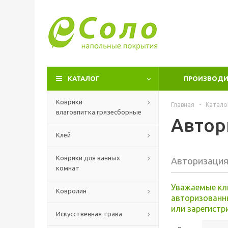
КАТАЛОГ
ПРОИЗВОДИ
Коврики
Главная
-
Катало
влаговпитка.грязесборные
Автор
Клей
Коврики для ванных
Авторизаци
комнат
Уважаемые кл
Ковролин
авторизованн
или зарегистр
Искусственная трава