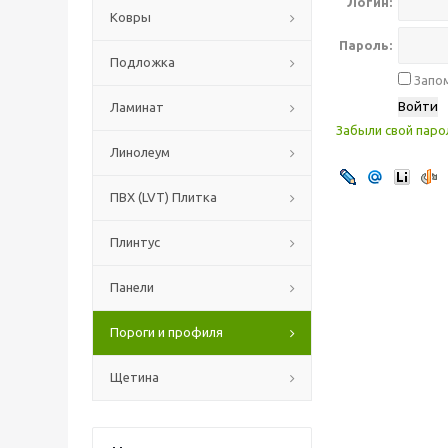
Логин:
Ковры
Пароль:
Подложка
Запом
Ламинат
Забыли свой паро
Линолеум
ПВХ (LVT) Плитка
Плинтус
Панели
Пороги и профиля
Щетина