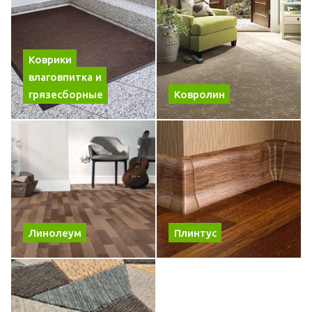
Коврики
влаговпитка и
грязесборные
Ковролин
Линолеум
Плинтус