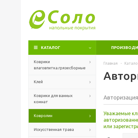
КАТАЛОГ
ПРОИЗВОДИ
Коврики
Главная
-
Катало
влаговпитка.грязесборные
Автор
Клей
Коврики для ванных
Авторизаци
комнат
Уважаемые кл
Ковролин
авторизованн
или зарегистр
Искусственная трава